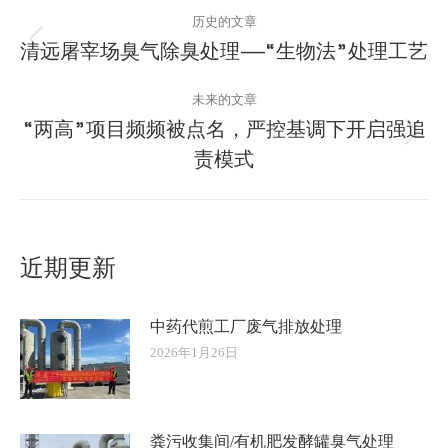
文
历史的文章
章
清远屠宰场臭气除臭处理——“生物法”处理工艺
历
史
导
未来的文章
的
“两高”项目频频被点名，严控基调下开启强追
航
文
未
章：
责模式
来
的
文
章：
近期更新
中药代煎工厂废气排放处理
2026年1月26日
粪污收集间/有机肥发酵罐臭气处理