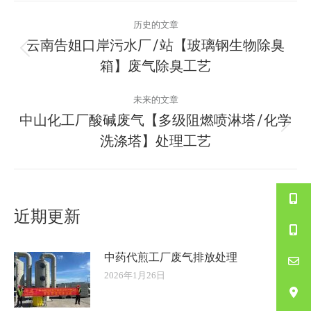
文
历史的文章
章
云南告姐口岸污水厂/站【玻璃钢生物除臭
历
箱】废气除臭工艺
导
史
的
航
未来的文章
文
中山化工厂酸碱废气【多级阻燃喷淋塔/化学
章：
未
洗涤塔】处理工艺
来
的
文
章：
近期更新
中药代煎工厂废气排放处理
2026年1月26日