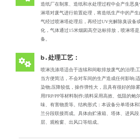
造纸厂在制浆、造纸和水处理过程中会产生恶臭
淋塔对废气进行前置处理，将造纸生产中的产生
气经过喷淋塔处理后，再经过UV光解除臭设备
化，气体通过15米烟囱高空达标排放，喷淋塔
备。
b.处理工艺：
喷淋洗涤塔适合于连续和间歇排放废气的治理;
当方便简洁，不会对车间的生产造成任何影响;
染物;压降较低，操作弹性大，且具有很好的除雾
用FRP/PP等材料制作;填料采用高效、低阻的
味、有害物质等。结构形式：本设备分单塔体和
兰分段联接而成。具体由贮液箱、塔体、进风段
层、观检窗、出风口等组成。