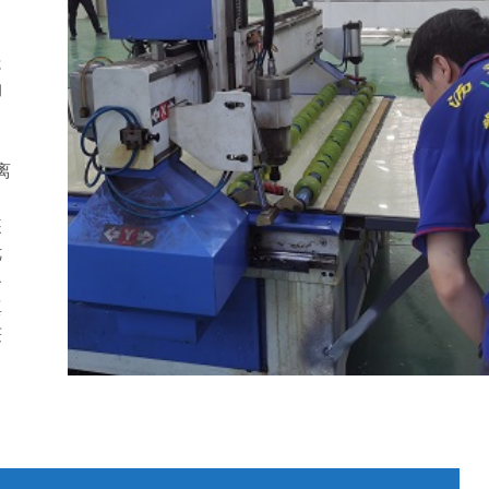
处
物
、
离
装
优
各
真
获