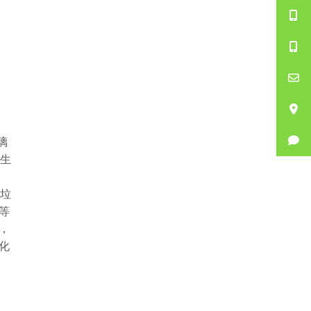
璃
，生
、垃
等
，
化