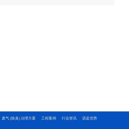
废气 (除臭) 治理方案
工程案例
行业资讯
沥蓝优势