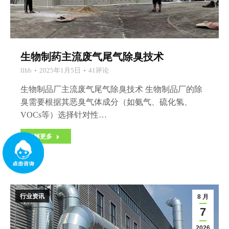
生物制药主流废气尾气除臭技术
llhb
2025年1月5日
41评论
生物制品厂主流废气尾气除臭技术 生物制品厂的除
臭需要根据其恶臭气体成分（如氨气、硫化氢、
VOCs等）选择针对性…
了解更多
行业资讯
8 月
7
2026