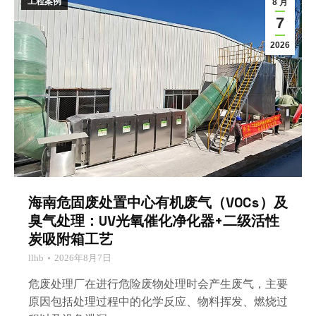
工程案例
8 月
7
2026
海南危固废处置中心有机废气（VOCs）及
臭气处理：UV光氧催化净化器+二级活性
炭吸附箱工艺
llhb
2026年8月7日
危废处理厂在进行危险废物处理时‌会产生废气‌，主要
原因包括处理过程中的化学反应、物料挥发、燃烧过